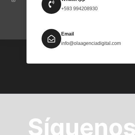
k
a
m
+593 994208930
Email
info@olaagenciadigital.com
Sígueno