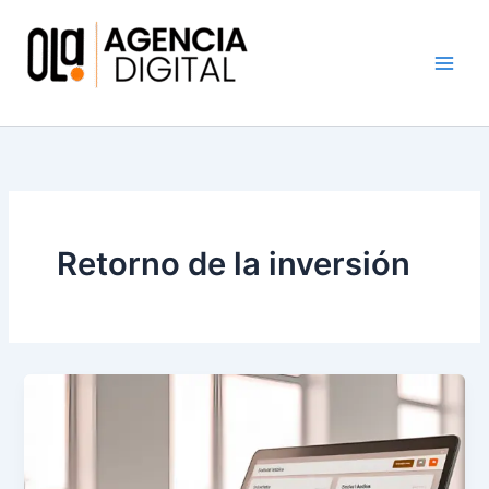
Ir
al
contenido
Agencia Marketing Digital e Integral
Retorno de la inversión